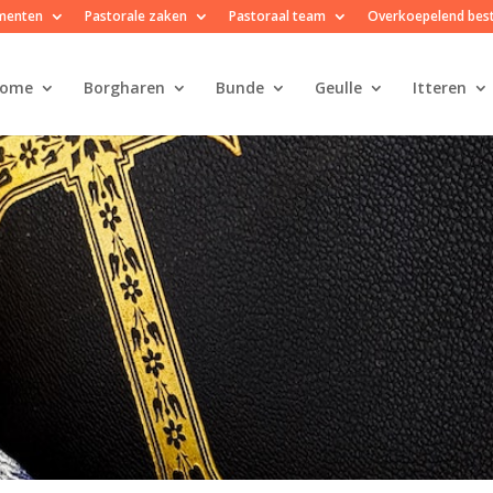
menten
Pastorale zaken
Pastoraal team
Overkoepelend bes
ome
Borgharen
Bunde
Geulle
Itteren