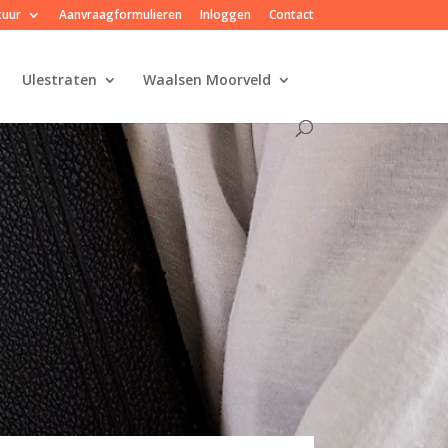
tuur
Aanvraagformulieren
Inloggen
Contact
Ulestraten
Waalsen Moorveld