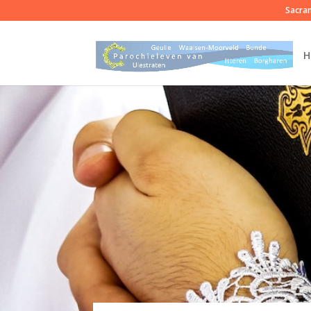
Sacra
H