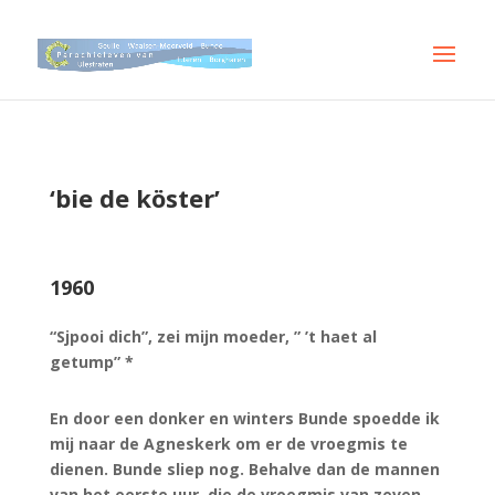
‘bie de köster’
1960
“Sjpooi dich”, zei mijn moeder, ” ’t haet al
getump” *
En door een donker en winters Bunde spoedde ik
mij naar de Agneskerk om er de vroegmis te
dienen. Bunde sliep nog. Behalve dan de mannen
van het eerste uur, die de vroegmis van zeven